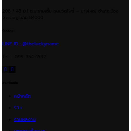
208 / 43 ม.1 ต.มะขามเตี้ย ถนนวัดโพธิ์ – บางใหญ่ อำเภอเมือง
จ.สุราษฎร์ธานี 84000
ติดต่อเรา
LINE ID : @theluckyname
Tel : 099-354-1542
อ่านเพิ่มเติม
หน้าหลัก
รีวิว
รวมผลงาน