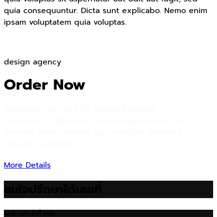
quia consequuntur. Dicta sunt explicabo. Nemo enim
ipsam voluptatem quia voluptas.
design agency
Order Now
Adipiscing elit, sed do eiusmod tempor
incididunt ut labore et dolore magna aliqua ut
enim ad minim veniam, quis nostrud. Wiusmod
tempor incididunt.
More Details
สนใจปรึกษาได้เลยที่
บริษัท เมก้า ลักกี้ จำกัด