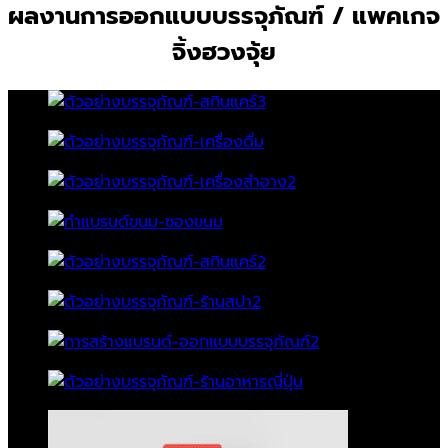
ผลงานการออกแบบบรรจุภัณฑ์ / แพคเกจ
จิ้งฮวงจุ้ย