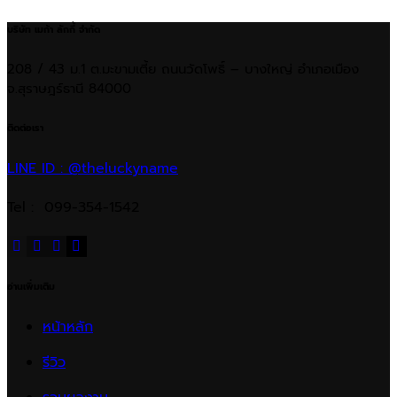
บริษัท เมก้า ลักกี้ จำกัด
208 / 43 ม.1 ต.มะขามเตี้ย ถนนวัดโพธิ์ – บางใหญ่ อำเภอเมือง
จ.สุราษฎร์ธานี 84000
ติดต่อเรา
LINE ID : @theluckyname
Tel : 099-354-1542
อ่านเพิ่มเติม
หน้าหลัก
รีวิว