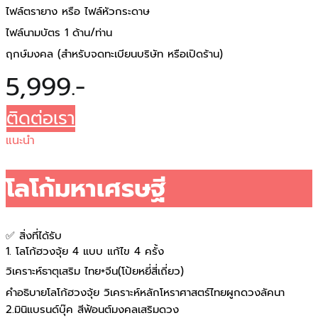
ไฟล์ตรายาง หรือ ไฟล์หัวกระดาษ
ไฟล์นามบัตร 1 ด้าน/ท่าน
ฤกษ์มงคล (สำหรับจดทะเบียนบริษัท หรือเปิดร้าน)
5,999.-
ติดต่อเรา
แนะนำ
โลโก้มหาเศรษฐี
✅ สิ่งที่ได้รับ
1. โลโก้ฮวงจุ้ย 4 แบบ แก้ไข 4 ครั้ง
วิเคราะห์ธาตุเสริม ไทย+จีน(โป้ยหยี่สี่เถี่ยว)
คำอธิบายโลโก้ฮวงจุ้ย วิเคราะห์หลักโหราศาสตร์ไทยผูกดวงลัคนา
2.มินิแบรนด์บุ๊ค สีฟ้อนต์มงคลเสริมดวง