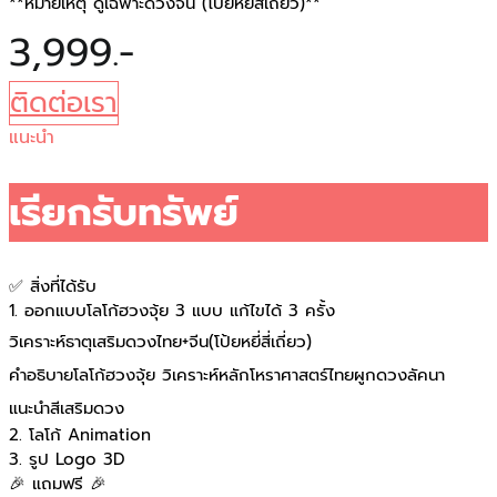
**หมายเหตุ ดูเฉพาะดวงจีน (โป้ยหยี่สี่เถี่ยว)**
3,999.-
ติดต่อเรา
แนะนำ
เรียกรับทรัพย์
✅ สิ่งที่ได้รับ
1. ออกแบบโลโก้ฮวงจุ้ย 3 แบบ แก้ไขได้ 3 ครั้ง
วิเคราะห์ธาตุเสริมดวงไทย+จีน(โป้ยหยี่สี่เถี่ยว)
คำอธิบายโลโก้ฮวงจุ้ย วิเคราะห์หลักโหราศาสตร์ไทยผูกดวงลัคนา
แนะนำสีเสริมดวง
2. โลโก้ Animation
3. รูป Logo 3D
🎉 แถมฟรี 🎉